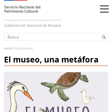
Pasar
al
contenido
principal
Subdirección Nacional de Museos
inicio
publicaciones
Sobrescribir
El museo, una metáfora
enlaces
de
ayuda
a
la
navegación