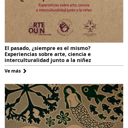
Decorativas
El pasado, ¿siempre es el mismo?
Experiencias sobre arte, ciencia e
interculturalidad junto a la niñez
Ve más
sobre
El
pasado,
¿siempre
es
el
mismo?
Experiencias
sobre