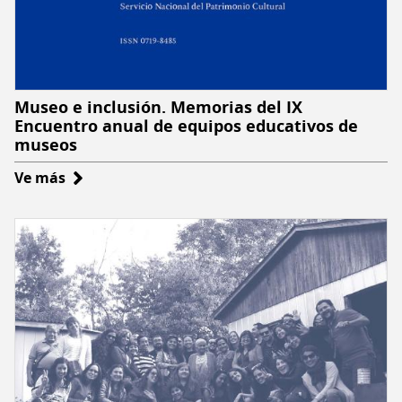
Museo e inclusión. Memorias del IX
Encuentro anual de equipos educativos de
museos
Ve más
sobre
Museo
e
inclusión.
Memorias
del
IX
Encuentro
anual
de