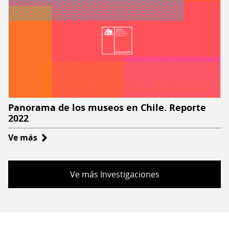
Panorama de los museos en Chile. Reporte
2022
Ve más
sobre
Panorama
de
Ve más Investigaciones
los
museos
en
Chile.
Reporte