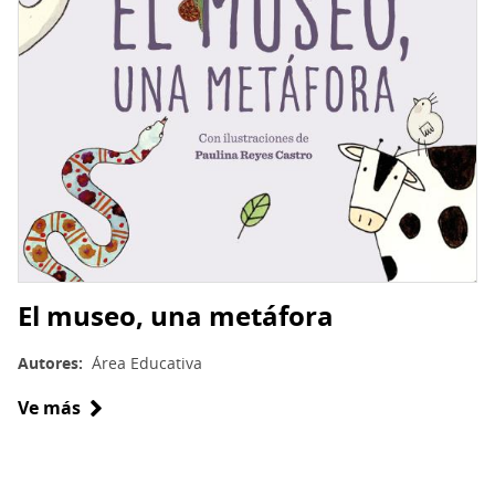
El museo, una metáfora
Autores
Área Educativa
Ve más
sobre
El
museo,
una