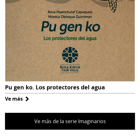
arte,
ciencia
e
interculturalidad
junto
a
la
niñez
Pu gen ko. Los protectores del agua
Ve más
sobre
Pu
gen
Ve más de la serie Imaginarios
ko.
Los
protectores