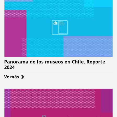
Panorama de los museos en Chile. Reporte
2024
Ve más
sobre
Panorama
de
los
museos
en
Chile.