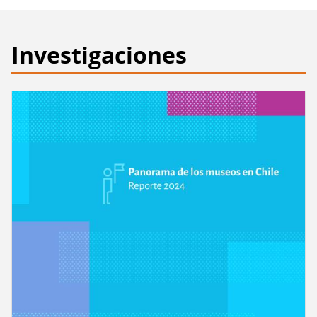
metáfora
Investigaciones