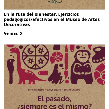
En la ruta del bienestar. Ejercicios
pedagógicos/afectivos en el Museo de Artes
Decorativas
Ve más
sobre
En
la
ruta
del
bienestar.
Ejercicios
pedagógicos/afectivos
en
el
Museo
de
Artes