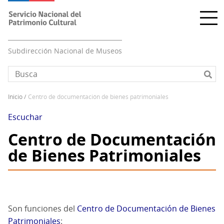
Pasar
al
contenido
principal
Subdirección Nacional de Museos
inicio
centro de documentación de bienes patrimoniales
Sobrescribir
enlaces
Escuchar
de
Centro de Documentación
ayuda
de Bienes Patrimoniales
a
la
navegación
Son funciones del
Centro de Documentación de Bienes
Patrimoniales
: