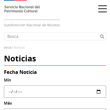
Pasar
al
contenido
principal
Subdirección Nacional de Museos
inicio
noticias
Sobrescribir
Noticias
enlaces
de
ayuda
Fecha Noticia
a
Mín
la
navegación
Máx