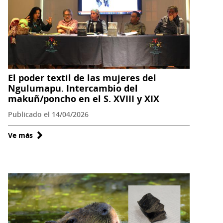
será
sede
de
la
Misión
Internacional
STEM+
El poder textil de las mujeres del
Ngulumapu. Intercambio del
Valparaíso
makuñ/poncho en el S. XVIII y XIX
2026
Publicado el 14/04/2026
Ve más
sobre
El
poder
textil
de
las
mujeres
del