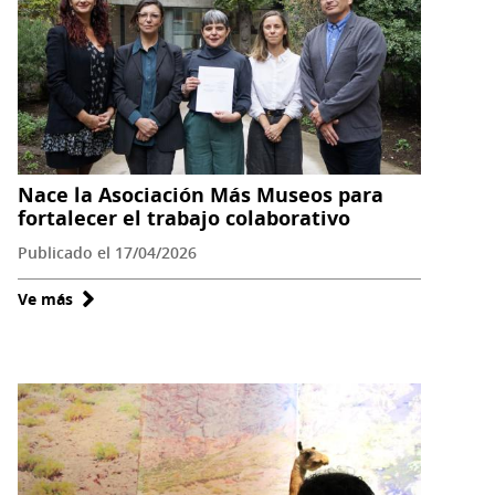
Demarco
hablarán
sobre
los
secretos
de
la
Nace la Asociación Más Museos para
Luna
fortalecer el trabajo colaborativo
en
Publicado el 17/04/2026
el
Teatro
Ve más
sobre
Biobío
Nace
la
Asociación
Más
Museos
para
fortalecer