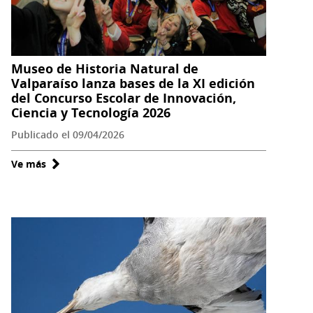
producen
inédita
exhibición
Museo de Historia Natural de
colaborativa
Valparaíso lanza bases de la XI edición
en
del Concurso Escolar de Innovación,
el
Ciencia y Tecnología 2026
Continente
Publicado el 09/04/2026
Blanco
Ve más
sobre
Museo
de
Historia
Natural
de
Valparaíso
lanza
bases