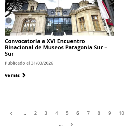
su
cartelera
de
abril
con
Convocatoria a XVI Encuentro
actividades
Binacional de Museos Patagonia Sur –
para
Sur
toda
Publicado el 31/03/2026
la
comunidad
Ve más
sobre
Convocatoria
a
XVI
Encuentro
Binacional
…
Página
2
Página
3
Página
4
Página
5
Página
6
Página
7
Página
8
Página
9
Página
10
Paginación
de
actual
…
Museos