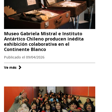
resguarda
fósil
que
corrobora
antigua
Museo Gabriela Mistral e Instituto
presencia
Antártico Chileno producen inédita
exhibición colaborativa en el
de
Continente Blanco
capibaras
en
Publicado el 09/04/2026
Chile
Ve más
sobre
Museo
Gabriela
Mistral
e
Instituto
Antártico
Chileno