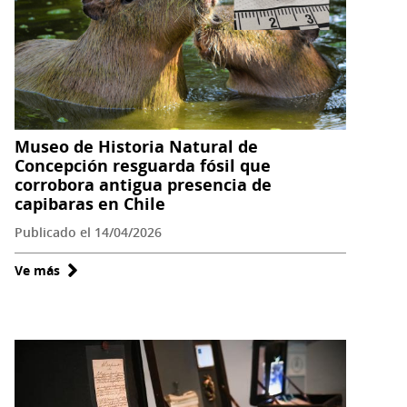
Ngulumapu.
Intercambio
del
makuñ/poncho
en
el
Museo de Historia Natural de
S.
Concepción resguarda fósil que
XVIII
corrobora antigua presencia de
capibaras en Chile
y
XIX
Publicado el 14/04/2026
Ve más
sobre
Museo
de
Historia
Natural
de
Concepción