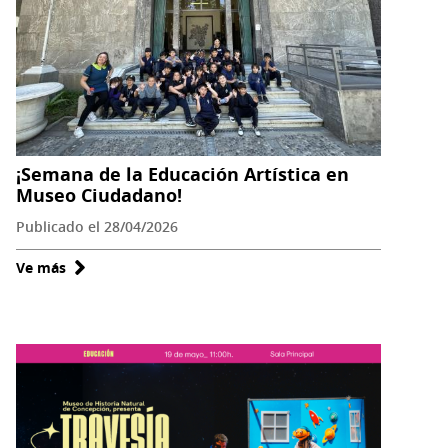
¡Semana de la Educación Artística en
Museo Ciudadano!
Publicado el 28/04/2026
Ve más
sobre
¡Semana
de
la
Educación
Artística
en
Museo