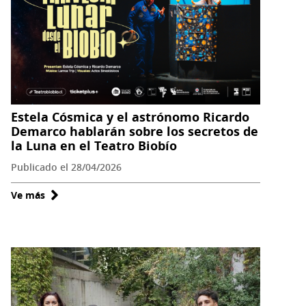
Ciudadano!
Estela Cósmica y el astrónomo Ricardo
Demarco hablarán sobre los secretos de
la Luna en el Teatro Biobío
Publicado el 28/04/2026
Ve más
sobre
Estela
Cósmica
y
el
astrónomo
Ricardo