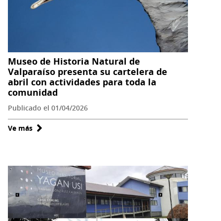
de
la
XI
edición
del
Museo de Historia Natural de
Concurso
Valparaíso presenta su cartelera de
Escolar
abril con actividades para toda la
comunidad
de
Innovación,
Publicado el 01/04/2026
Ciencia
Ve más
sobre
y
Museo
Tecnología
de
2026
Historia
Natural
de
Valparaíso
presenta