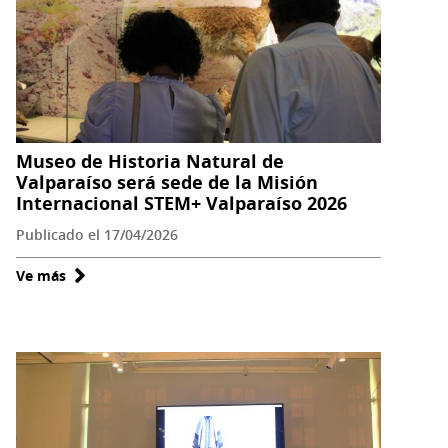
el
trabajo
colaborativo
Museo de Historia Natural de
Valparaíso será sede de la Misión
Internacional STEM+ Valparaíso 2026
Publicado el 17/04/2026
Ve más
sobre
Museo
de
Historia
Natural
de
Valparaíso