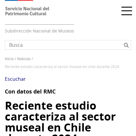
Pasar
al
contenido
principal
Subdirección Nacional de Museos
inicio
noticias
Sobrescribir
reciente estudio caracteriza al sector museal en chile durante 2024
enlaces
de
Escuchar
ayuda
Con datos del RMC
a
la
Reciente estudio
navegación
caracteriza al sector
museal en Chile