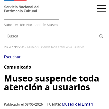
Pasar
al
contenido
principal
Subdirección Nacional de Museos
inicio
noticias
museo suspende toda atención a usuarios
Sobrescribir
enlaces
Escuchar
de
Comunicado
ayuda
a
Museo suspende toda
la
atención a usuarios
navegación
Fuente:
Museo del Limarí
Publicado el 08/05/2026