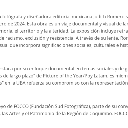
a fotógrafa y diseñadora editorial mexicana Judith Romero 
nero de 2024. Esta obra es un viaje documental y visual de 
a, el territorio y la alteridad. La exposición incluye retra
 de racismo, exclusión y resistencia. A través de su lente, R
al que incorpora significaciones sociales, culturales e hist
estaca por su enfoque documental en temas sociales y de gé
os de largo plazo” de Picture of the Year/Poy Latam. Es m
s” en la UBA refuerza su compromiso con la representación vi
poyo de FOCCO (Fundación Sud Fotográfica), parte de su con
s, las Artes y el Patrimonio de la Región de Coquimbo. FOCCO2