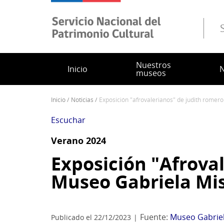
Pasar
al
contenido
principal
Nuestros
Inicio
N
museos
inicio
noticias
exposición "afrovalerianos" de judith romer
Sobrescribir
enlaces
Escuchar
de
Verano 2024
ayuda
a
Exposición "Afrova
la
Museo Gabriela Mis
navegación
Fuente:
Museo Gabriel
Publicado el 22/12/2023