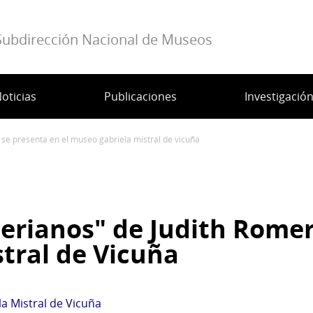
Subdirección Nacional de Museos
oticias
Publicaciones
Investigació
o se presenta en el museo gabriela mistral de vicuña
lerianos" de Judith Romer
tral de Vicuña
a Mistral de Vicuña