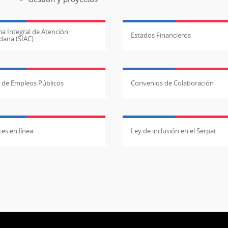
a Integral de Atención
Estados Financieros
dana (SIAC)
l de Empleos Públicos
Convenios de Colaboración
es en línea
Ley de inclusión en el Serpat