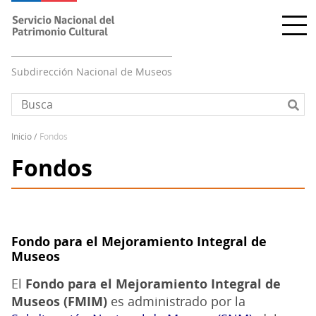
Pasar
al
contenido
principal
Subdirección Nacional de Museos
inicio
fondos
Sobrescribir
Fondos
enlaces
de
ayuda
a
la
Fondo para el Mejoramiento Integral de
navegación
Museos
El
Fondo para el Mejoramiento Integral de
Museos (FMIM)
es administrado por la